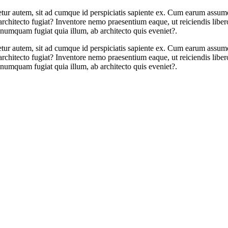
enetur autem, sit ad cumque id perspiciatis sapiente ex. Cum earum ass
chitecto fugiat? Inventore nemo praesentium eaque, ut reiciendis libero 
umquam fugiat quia illum, ab architecto quis eveniet?.
enetur autem, sit ad cumque id perspiciatis sapiente ex. Cum earum ass
chitecto fugiat? Inventore nemo praesentium eaque, ut reiciendis libero 
umquam fugiat quia illum, ab architecto quis eveniet?.